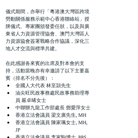
儀式期間，亦舉行「粵港澳大灣區跨境
勞動關係服務示範中心香港聯絡站」授
牌儀式、專家團頒發委任狀，以及與廣
東省人力資源管理協會、澳門大灣區人
力資源協會簽署戰略合作協議，深化三
地人才交流與標準共建。
在此感謝各來賓的出席及對本會的支
持，活動當晚亦有幸邀請了以下主要嘉
賓（排名不分先後）：
全國人大代表 林至頴先生
油尖旺民政事務處民政事務助理專
員 嚴卓晞女士
中聯辦九龍工作部處長 鄧愛萍女士
香港立法會議員 梁文廣先生, MH
香港立法會議員 陳家珮女士, MH, 
JP
香港立法會議員 李家駒博士, BBS, 