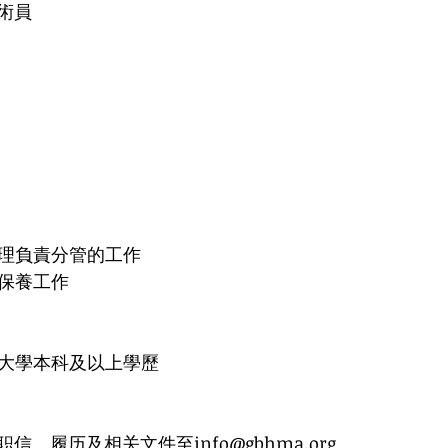
術員
部總經理負責分管的工作
修、保養工作 
和2020年大學本科及以上學歷
信、履历及相关文件至info@gbhma.org