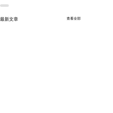
最新文章
查看全部
分析程式員/程式員-中華商
助理運營工程師
務安全印務有限公司
衞星有限公司