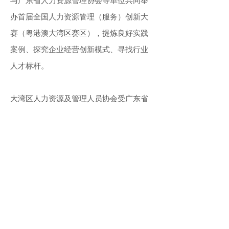
与广东省人力资源管理协会等单位共同举
办首届全国人力资源管理（服务）创新大
赛（粤港澳大湾区赛区），提炼良好实践
案例、探究企业经营创新模式、寻找行业
人才标杆。
大湾区人力资源及管理人员协会受广东省
人力资源管理协会邀请，作为首届全国人
力资源管理（服务）创新大赛香港地区的
承办单位。推动与内地多个人力资源管理
协会协作合作。积极推动大湾区内各城市
的人力资源专业人士和资深管理人员互相
交流提升。加强港澳和内地业界互相了解
人力资源科技应用。