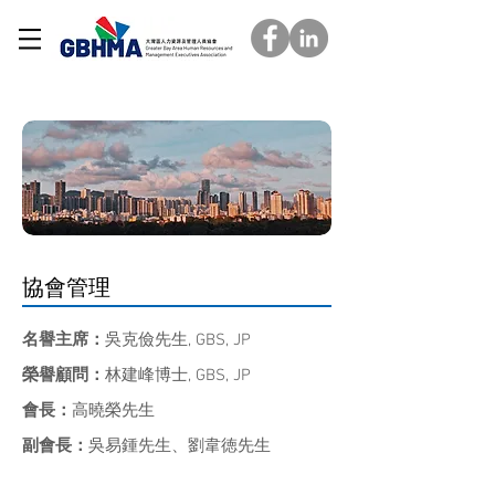
組織架構
協會管理
名譽主席：
吳克儉先生, GBS, JP
榮譽顧問：
林建峰博士, GBS, JP
會長：
高曉榮先生
副會長：
吳易鍾先生、劉韋徳先生