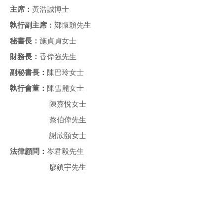
主席：
黃浩誠博士
執行副主席
：
鄭懷穎先生
秘書長：
施貞貞女士
財務長：
香偉強先生
副秘書長：
陳巴玲女士
執行會董：
陳雪麗女士
陳嘉悅女士
蔡伯偉先生
謝欣頤女士
法律顧問：
岑君毅先生
廖鎮宇先生