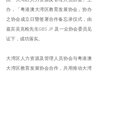
由「大湾区人力资源及管理人员协会」主
办，「粤港澳大湾区教育发展协会」协办
之协会成立日暨签署合作备忘录仪式，由
嘉宾吴克检先生GBS JP 及一众协会委员见
证下，成功落实。
大湾区人力资源及管理人员协会与粤港澳
大湾区教育发展协会合作，共用推动大湾
区内各城市的人力资源专业人士和资深管
理人员互相交流推动国际人力资源行业标
准认证及跨区域专业认证、举办香港大专
院校粤港实习生招聘会，协会将搭建协助
香港青年在湾区创业、就业的交流平台，
积极推动香港及大湾区人力资源素质的发